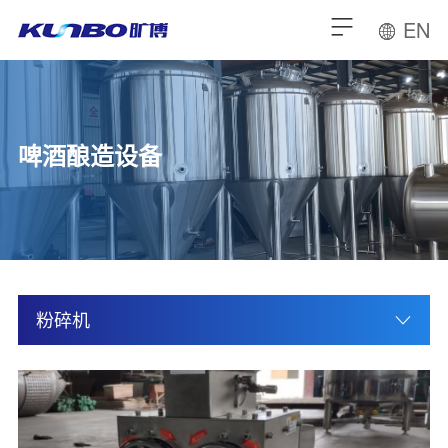
EN
啤酒酿造设备
粉碎机