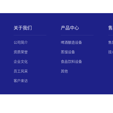
关于我们
产品中心
售
公司简介
啤酒酿造设备
售
资质荣誉
蒸馏设备
技
企业文化
食品饮料设备
员工风采
其他
客户来访
©2021-2023 杭州旷博机械设备有限公司 版权所有
浙ICP备100