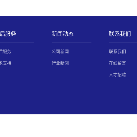
后服务
新闻动态
联系我们
后服务
公司新闻
联系我们
术支持
行业新闻
在线留言
人才招聘
05678号-1
网站地图