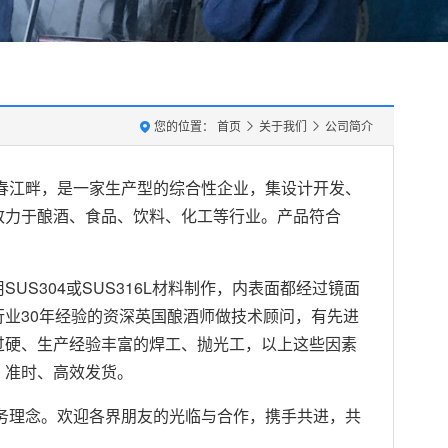
您的位置：
首页
关于我们
公司简介
富春江畔，是一家生产型的综合性企业，集设计开发、
致力于酿酒、食品、饮料、化工等行业。产品符合
S304或SUS316L材料制作，内表面都经过镜面
业30年经验的资深英国酿酒师做技术顾问，有先进
过硬、生产经验丰富的焊工、抛光工，以上这些因素
，准时、高效发货。
服务理念。欢迎各界朋友的光临与合作，携手共进，共