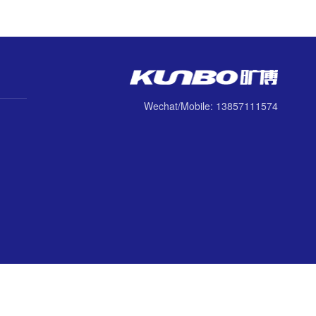
Wechat/Mobile: 13857111574
技术支持：
派迪科技