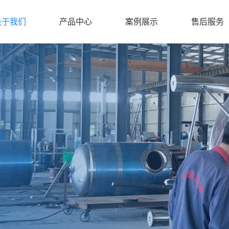
关于我们
产品中心
案例展示
售后服务
公司简介
资质荣誉
企业文化
员工风采
客户来访
啤酒酿造设备
蒸馏设备
食品饮料设备
其他
售后服
技术支